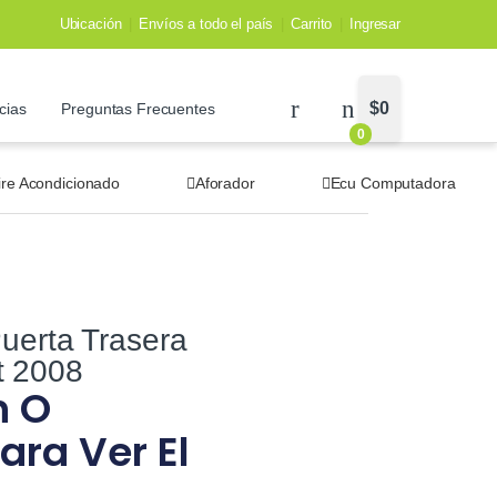
Ubicación
Envíos a todo el país
Carrito
Ingresar
$
0
cias
Preguntas Frecuentes
0
ire Acondicionado
Aforador
Ecu Computadora
uerta Trasera
t 2008
n O
ara Ver El