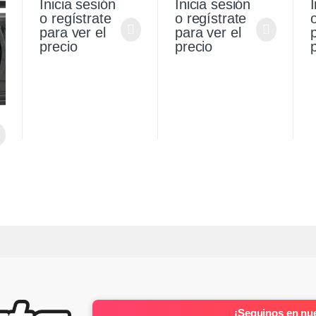
Inicia sesión
Inicia sesión
I
Premier 1.4 21
1
o regístrate
o regístrate
para ver el
para ver el
precio
precio
¡Seguinos en nue