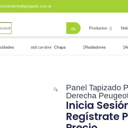
ncionalcliente@granparts.com.ar
Productos
Noti
ocidades
Chapa
Radiadores
A
Panel Tapizado P
🔍
Derecha Peugeo
Inicia Sesió
Regístrate P
Precio