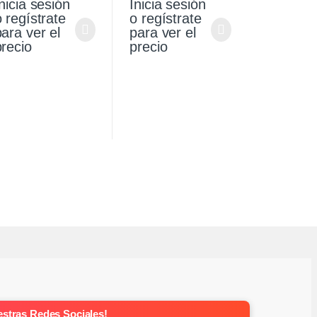
nicia sesión
Inicia sesión
9/21
o regístrate
o regístrate
para ver el
para ver el
precio
precio
stras Redes Sociales!