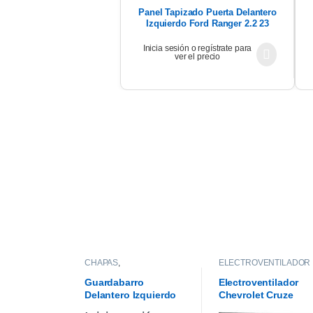
Panel Tapizado Puerta Delantero
Izquierdo Ford Ranger 2.2 23
Inicia sesión o regístrate para
ver el precio
CHAPAS
,
ELECTROVENTILADOR
GUARDABARROS
Guardabarro
Electroventilador
Delantero Izquierdo
Chevrolet Cruze
Chevrolet Cruze 1.4
Premier 1.4 18/21