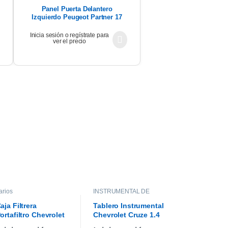
Panel Puerta Delantero
Izquierdo Peugeot Partner 17
Inicia sesión o regístrate para
ver el precio
arios
INSTRUMENTAL DE
TABLERO
,
INTERIOR
aja Filtrera
Tablero Instrumental
ortafiltro Chevrolet
Chevrolet Cruze 1.4
ruze 1.4 Premier
2021