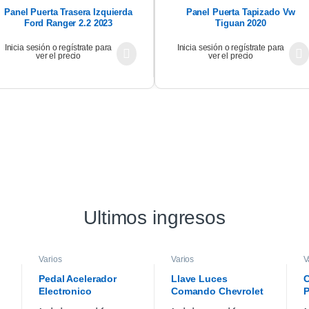
Panel Puerta Trasera Izquierda
Panel Puerta Tapizado Vw
Ford Ranger 2.2 2023
Tiguan 2020
Inicia sesión o regístrate para
Inicia sesión o regístrate para
ver el precio
ver el precio
Ultimos ingresos
Varios
Varios
V
Pedal Acelerador
Llave Luces
C
Electronico
Comando Chevrolet
P
Chevrolet Cruze
Cruze 1.4 19/21
C