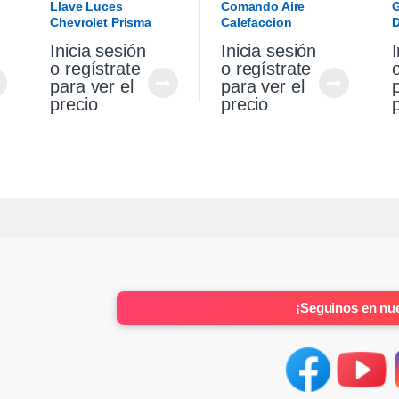
Llave Luces
Comando Aire
G
Chevrolet Prisma
Calefaccion
D
Onix 13/17
Chevrolet Cruze 1.4
C
Inicia sesión
Inicia sesión
I
2021
2
o regístrate
o regístrate
para ver el
para ver el
precio
precio
¡Seguinos en nue