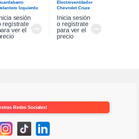
uardabarro
Electroventilador
elantero Izquierdo
Chevrolet Cruze
hevrolet Cruze 1.4
Premier 1.4 18/21
nicia sesión
Inicia sesión
021
o regístrate
o regístrate
para ver el
para ver el
precio
precio
stras Redes Sociales!