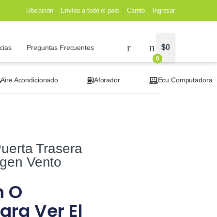
Ubicación
Envíos a todo el país
Carrito
Ingresar
$
0
cias
Preguntas Frecuentes
0
Aire Acondicionado
Aforador
Ecu Computadora
uerta Trasera
gen Vento
n O
ara Ver El