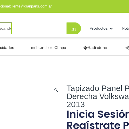
ncionalcliente@granparts.com.ar
Productos
Noti
ocidades
Chapa
Radiadores
Tapizado Panel P
🔍
Derecha Volkswa
2013
Inicia Sesió
Regístrate P