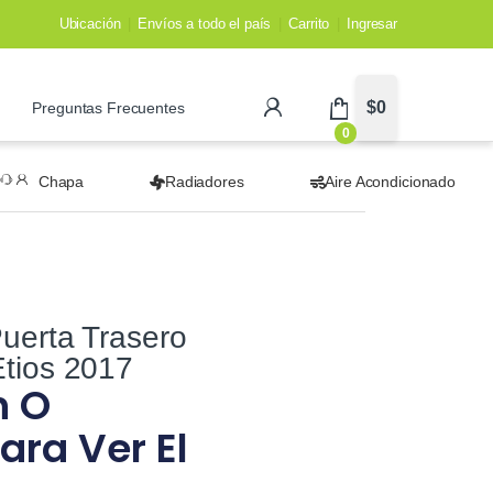
Ubicación
Envíos a todo el país
Carrito
Ingresar
$
0
Preguntas Frecuentes
0
Chapa
Radiadores
Aire Acondicionado
uerta Trasero
tios 2017
n O
ara Ver El