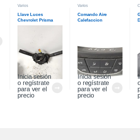
Varios
Varios
C
Llave Luces
Comando Aire
G
Chevrolet Prisma
Calefaccion
D
Onix 13/17
Chevrolet Cruze 1.4
C
2021
2
Inicia sesión
Inicia sesión
I
o regístrate
o regístrate
para ver el
para ver el
precio
precio