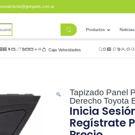
ncionalcliente@granparts.com.ar
Productos
Noticias
Caja Velocidades
Tapizado Panel P
Derecho Toyota E
Inicia Sesió
Regístrate P
Precio