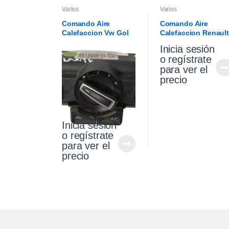
Varios
Varios
Comando Aire
Comando Aire
Calefaccion Vw Gol
Calefaccion Renault
Trend 17/20 (Usado)
Sandero 15/20
Inicia sesión
o regístrate
para ver el
precio
Inicia sesión
o regístrate
para ver el
precio