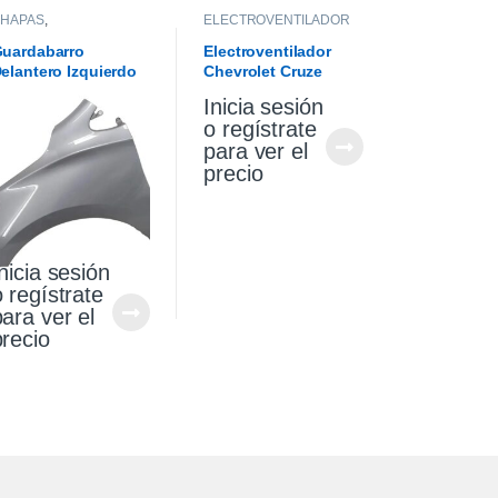
HAPAS
,
ELECTROVENTILADOR
GUARDABARROS
uardabarro
Electroventilador
elantero Izquierdo
Chevrolet Cruze
hevrolet Cruze 1.4
Premier 1.4 18/21
Inicia sesión
021
o regístrate
para ver el
precio
nicia sesión
o regístrate
para ver el
precio