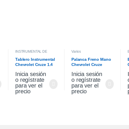
INSTRUMENTAL DE
Varios
TABLERO
,
INTERIOR
Tablero Instrumental
Palanca Freno Mano
Chevrolet Cruze 1.4
Chevrolet Cruze
2021
Premier 1.4 2021
Inicia sesión
Inicia sesión
o regístrate
o regístrate
para ver el
para ver el
precio
precio