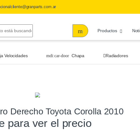
ncionalcliente@granparts.com.ar
Productos
Noti
ja Velocidades
Chapa
Radiadores
ro Derecho Toyota Corolla 2010
te para ver el precio