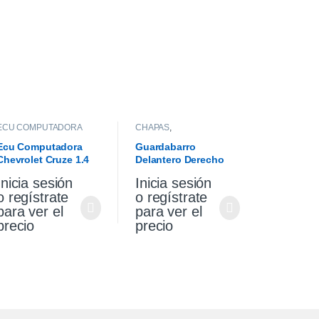
ECU COMPUTADORA
CHAPAS
,
GUARDABARROS
Ecu Computadora
Guardabarro
Chevrolet Cruze 1.4
Delantero Derecho
Turbo Premier At 2021
Vw Gol Trend 10/13
Inicia sesión
Inicia sesión
o regístrate
o regístrate
para ver el
para ver el
precio
precio