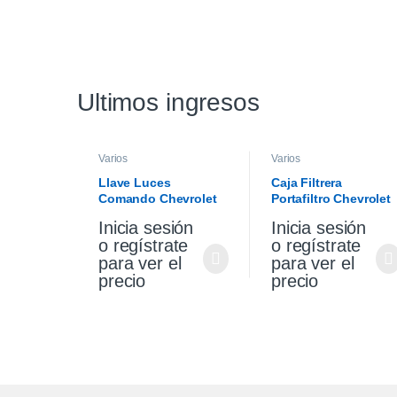
Ultimos ingresos
Varios
Varios
Llave Luces
Caja Filtrera
Comando Chevrolet
Portafiltro Chevrolet
Cruze 1.4 19/21
Cruze 1.4 Premier
Inicia sesión
Inicia sesión
19/21
o regístrate
o regístrate
para ver el
para ver el
precio
precio