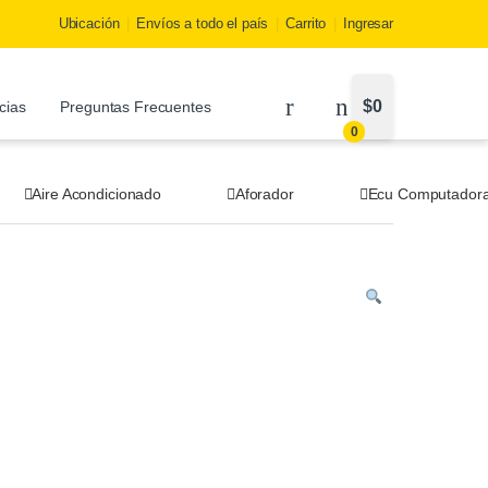
Ubicación
Envíos a todo el país
Carrito
Ingresar
$
0
cias
Preguntas Frecuentes
0
Aire Acondicionado
Aforador
Ecu Computador