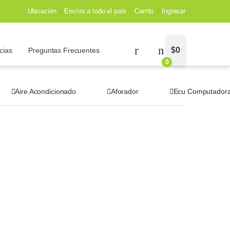
Ubicación
Envíos a todo el país
Carrito
Ingresar
$
0
cias
Preguntas Frecuentes
0
Aire Acondicionado
Aforador
Ecu Computador