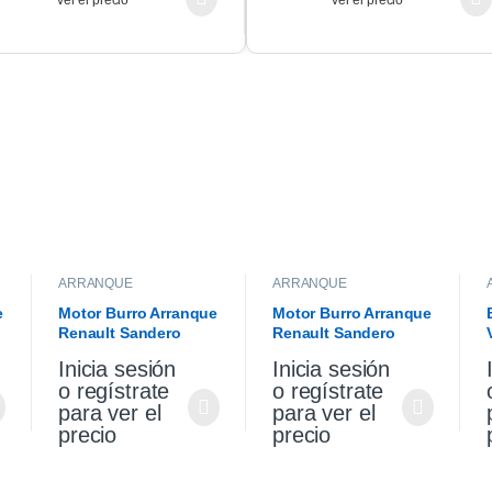
ver el precio
ver el precio
ARRANQUE
ARRANQUE
e
Motor Burro Arranque
Motor Burro Arranque
Renault Sandero
Renault Sandero
l
Stepway 1.6 K4m
Stepway 1.6 K4m
Inicia sesión
Inicia sesión
Original
o regístrate
o regístrate
para ver el
para ver el
precio
precio