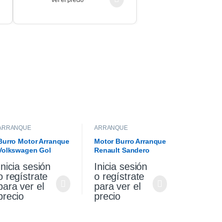
ver el precio
ARRANQUE
ARRANQUE
Burro Motor Arranque
Motor Burro Arranque
Volkswagen Gol
Renault Sandero
Saveiro 1.6
Stepway 1.6 Original
Inicia sesión
Inicia sesión
o regístrate
o regístrate
para ver el
para ver el
precio
precio