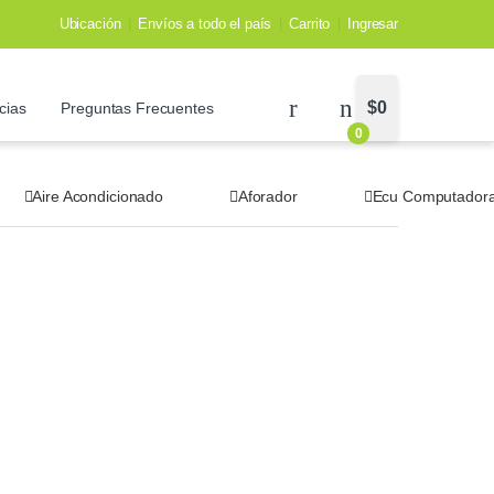
Ubicación
Envíos a todo el país
Carrito
Ingresar
$
0
cias
Preguntas Frecuentes
0
Aire Acondicionado
Aforador
Ecu Computador