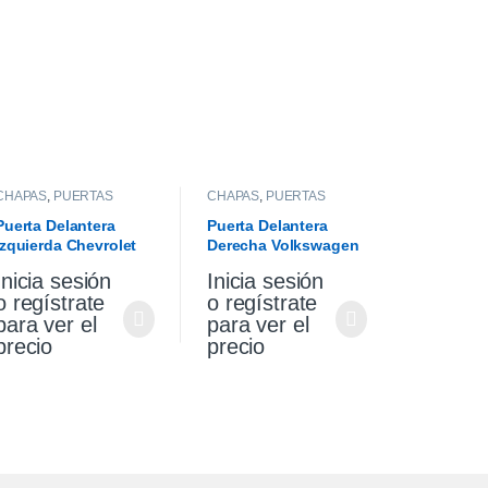
CHAPAS
,
PUERTAS
CHAPAS
,
PUERTAS
Puerta Delantera
Puerta Delantera
Izquierda Chevrolet
Derecha Volkswagen
Corsa Wagon 1.6
Gol Trend 10/13
Inicia sesión
Inicia sesión
2007
o regístrate
o regístrate
para ver el
para ver el
precio
precio