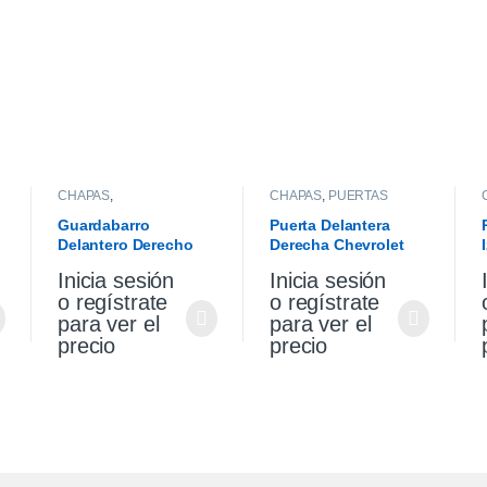
CHAPAS
,
CHAPAS
,
PUERTAS
GUARDABARROS
Guardabarro
Puerta Delantera
Delantero Derecho
Derecha Chevrolet
1
Vw Gol Trend 10/13
Corsa Wagon 2007
Inicia sesión
Inicia sesión
o regístrate
o regístrate
para ver el
para ver el
precio
precio