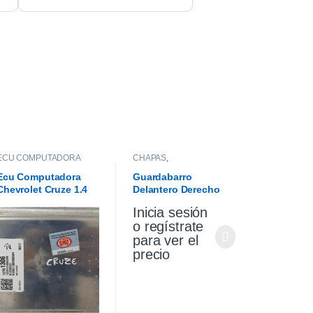
ECU COMPUTADORA
CHAPAS
,
GUARDABARROS
Ecu Computadora
Guardabarro
Chevrolet Cruze 1.4
Delantero Derecho
Turbo Premier At 2021
Vw Gol Trend 10/13
Inicia sesión
o regístrate
para ver el
precio