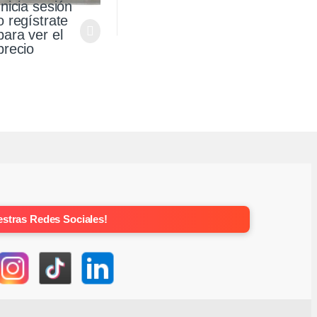
Inicia sesión
o regístrate
para ver el
precio
stras Redes Sociales!