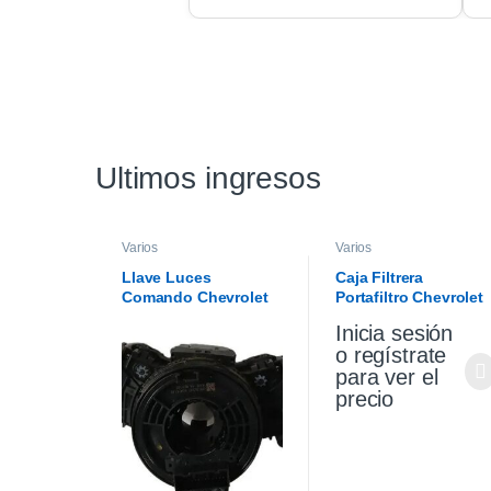
Ultimos ingresos
Varios
Varios
Llave Luces
Caja Filtrera
Comando Chevrolet
Portafiltro Chevrolet
Cruze 1.4 19/21
Cruze 1.4 Premier
Inicia sesión
19/21
o regístrate
para ver el
precio