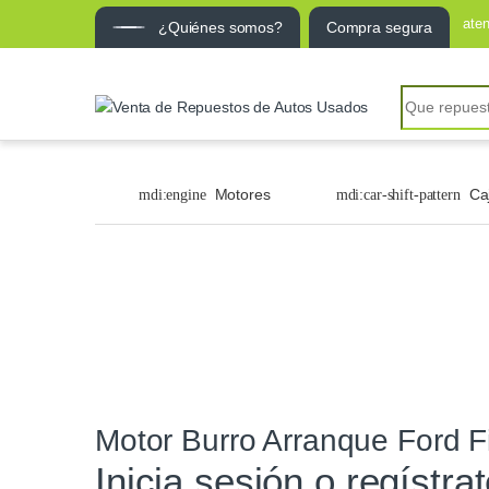
ate
¿Quiénes somos?
Compra segura
Motores
Ca
Motor Burro Arranque Ford Fi
Inicia sesión o regístra