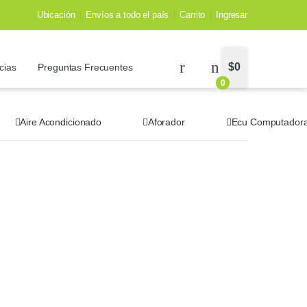
Ubicación
Envíos a todo el país
Carrito
Ingresar
$
0
cias
Preguntas Frecuentes
0
Aire Acondicionado
Aforador
Ecu Computador