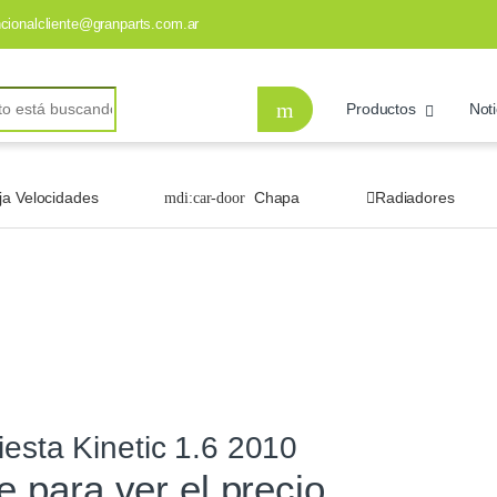
ncionalcliente@granparts.com.ar
Productos
Noti
ja Velocidades
Chapa
Radiadores
esta Kinetic 1.6 2010
te para ver el precio