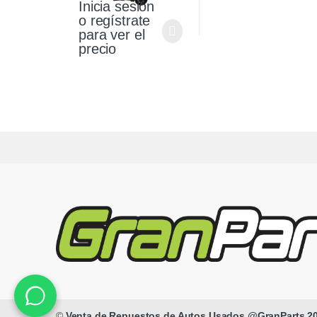
Inicia sesión
o regístrate
para ver el
precio
©
Venta de Repuestos de Autos Usados @GranParts 2