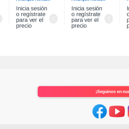
Sandero Stepway 1.6
Sandero Stepway 1.6
V
Inicia sesión
Inicia sesión
I
K4m Original
K4m
S
o regístrate
o regístrate
para ver el
para ver el
precio
precio
¡Seguinos en nue