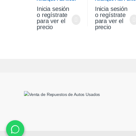
1.0 Original
Palio Siena 1.4 Fire
Inicia sesión
Inicia sesión
Original
o regístrate
o regístrate
para ver el
para ver el
precio
precio