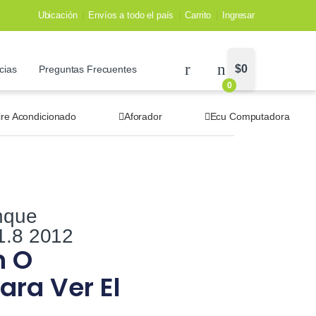
Ubicación
Envíos a todo el país
Carrito
Ingresar
$
0
cias
Preguntas Frecuentes
0
ire Acondicionado
Aforador
Ecu Computadora
nque
1.8 2012
n O
ara Ver El