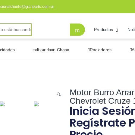
ncionalcliente@granparts.com.ar
Productos
Noti
ocidades
Chapa
Radiadores
A
Motor Burro Arra
🔍
Chevrolet Cruze 
Inicia Sesió
Regístrate P
Precio