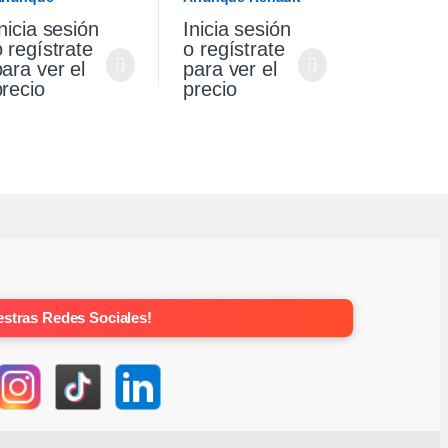
olkswagen Gol
Sandero Stepway 1.6
nicia sesión
Inicia sesión
aveiro 1.6
Original
o regístrate
o regístrate
para ver el
para ver el
precio
precio
stras Redes Sociales!