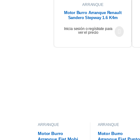
ARRANQUE
Motor Burro Arranque Renault
Sandero Stepway 1.6 K4m
Original
Inicia sesión o regístrate para
ver el precio
ARRANQUE
ARRANQUE
Motor Burro
Motor Burro
Arranque Fiat Mobi
Arranque Fiat Punto