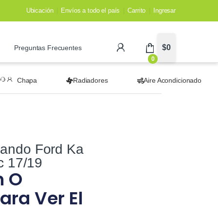
Ubicación
Envíos a todo el país
Carrito
Ingresar
$
0
Preguntas Frecuentes
0
Chapa
Radiadores
Aire Acondicionado
ando Ford Ka
c 17/19
n O
ara Ver El