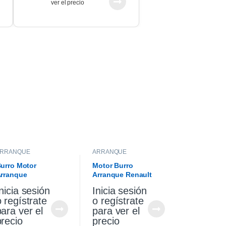
ver el precio
ARRANQUE
ARRANQUE
urro Motor
Motor Burro
rranque
Arranque Renault
olkswagen Gol
Sandero Stepway 1.6
nicia sesión
Inicia sesión
aveiro 1.6
Original
o regístrate
o regístrate
para ver el
para ver el
precio
precio