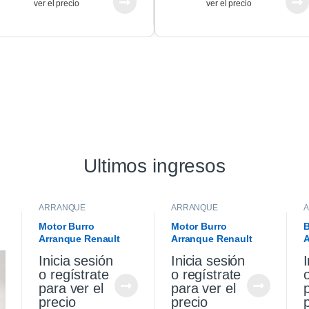
ver el precio
ver el precio
Ultimos ingresos
ARRANQUE
ARRANQUE
Motor Burro
Motor Burro
B
Arranque Renault
Arranque Renault
A
Sandero Stepway 1.6
Sandero Stepway 1.6
V
Inicia sesión
Inicia sesión
I
K4m Original
K4m
S
o regístrate
o regístrate
para ver el
para ver el
precio
precio