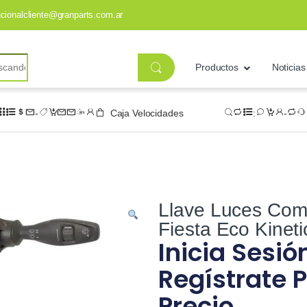
ncionalcliente@granparts.com.ar
Productos
Noticias
Caja Velocidades
Llave Luces Com
Fiesta Eco Kineti
Inicia Sesió
Regístrate P
Precio