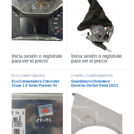
Inicia sesión o regístrate
Inicia sesión o regístrate
para ver el precio
para ver el precio
ECU COMPUTADORA
CHAPAS
,
GUARDABARROS
Ecu Computadora Chevrolet
Guardabarro Delantero
Cruze 1.4 Turbo Premier At
Derecho Vw Gol Trend 10/13
2021