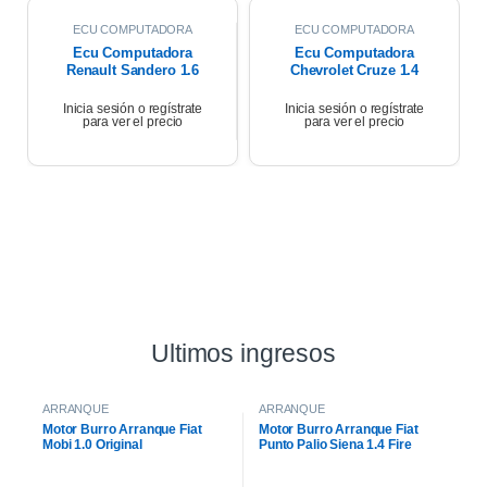
ECU COMPUTADORA
ECU COMPUTADORA
Ecu Computadora
Ecu Computadora
Renault Sandero 1.6
Chevrolet Cruze 1.4
Expression 2018
Turbo Premier At 2021
Inicia sesión o regístrate
Inicia sesión o regístrate
para ver el precio
para ver el precio
Ultimos ingresos
ARRANQUE
ARRANQUE
Motor Burro Arranque Fiat
Motor Burro Arranque Fiat
Mobi 1.0 Original
Punto Palio Siena 1.4 Fire
Original