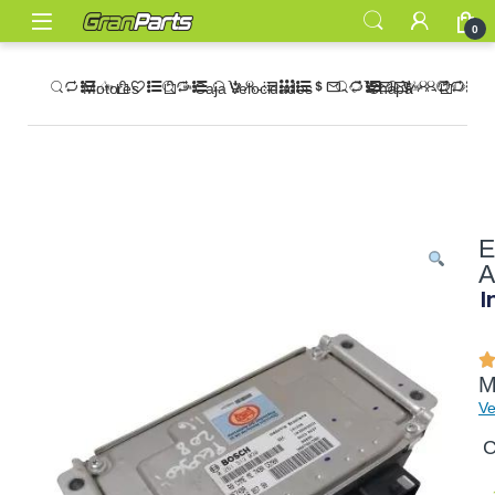
0
Motores
Caja Velocidades
Chapa
Rad
E
A
I
M
Ve
C