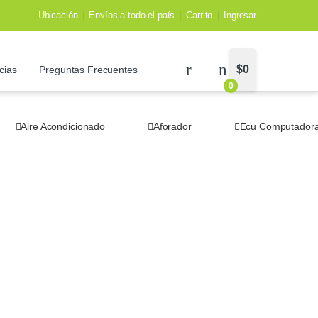
Ubicación
Envíos a todo el país
Carrito
Ingresar
$
0
cias
Preguntas Frecuentes
0
Aire Acondicionado
Aforador
Ecu Computador