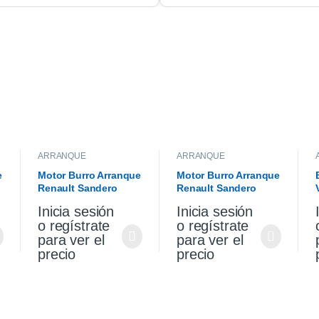
ARRANQUE
ARRANQUE
e
Motor Burro Arranque
Motor Burro Arranque
Renault Sandero
Renault Sandero
l
Stepway 1.6 K4m
Stepway 1.6 K4m
Inicia sesión
Inicia sesión
Original
o regístrate
o regístrate
para ver el
para ver el
precio
precio