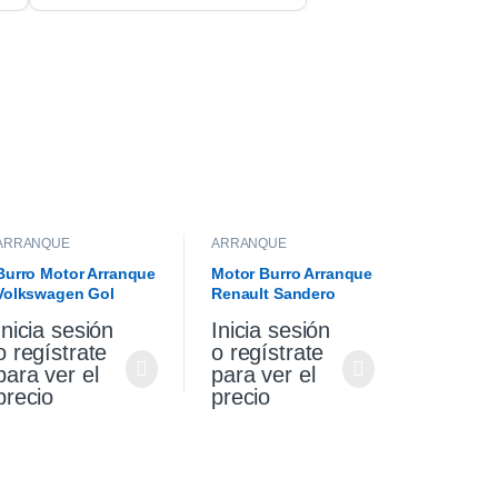
ARRANQUE
ARRANQUE
Burro Motor Arranque
Motor Burro Arranque
Volkswagen Gol
Renault Sandero
Saveiro 1.6
Stepway 1.6 Original
Inicia sesión
Inicia sesión
o regístrate
o regístrate
para ver el
para ver el
precio
precio