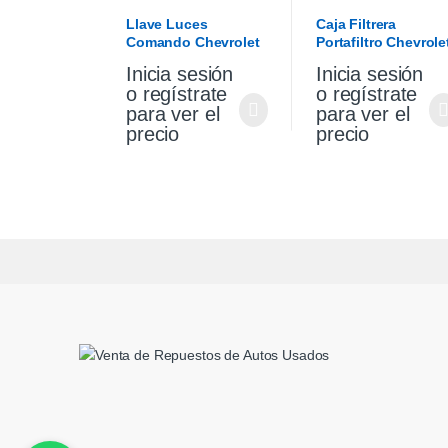
Llave Luces
Caja Filtrera
Comando Chevrolet
Portafiltro Chevrole
Cruze 1.4 19/21
Cruze 1.4 Premier
Inicia sesión
Inicia sesión
19/21
o regístrate
o regístrate
para ver el
para ver el
precio
precio