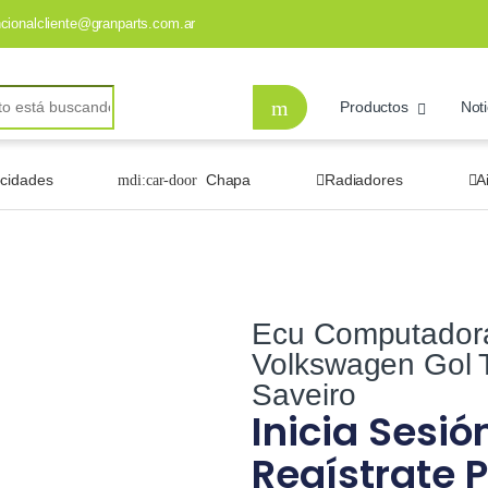
ncionalcliente@granparts.com.ar
Productos
Noti
ocidades
Chapa
Radiadores
A
Ecu Computador
Volkswagen Gol 
Saveiro
Inicia Sesió
Regístrate P