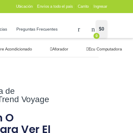
Ubicación
Envíos a todo el país
Carrito
Ingresar
$
0
cias
Preguntas Frecuentes
0
ire Acondicionado
Aforador
Ecu Computadora
a de
Trend Voyage
n O
ara Ver El