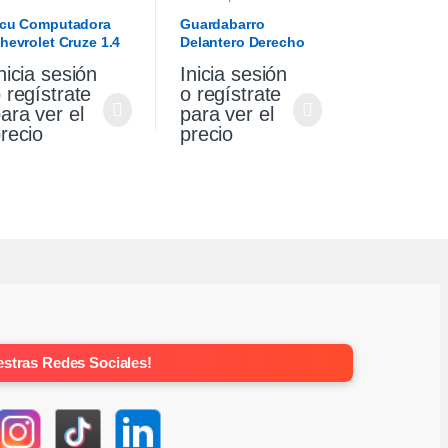
GUARDABARROS
cu Computadora
Guardabarro
hevrolet Cruze 1.4
Delantero Derecho
urbo Premier At
Vw Gol Trend 10/13
nicia sesión
Inicia sesión
021
 regístrate
o regístrate
ara ver el
para ver el
recio
precio
stras Redes Sociales!