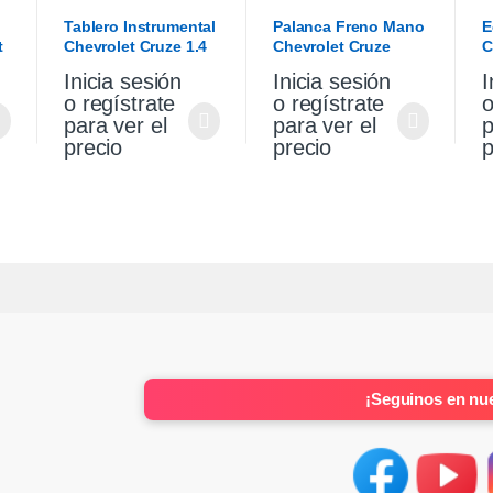
TABLERO
,
INTERIOR
Tablero Instrumental
Palanca Freno Mano
E
t
Chevrolet Cruze 1.4
Chevrolet Cruze
C
2021
Premier 1.4 2021
T
Inicia sesión
Inicia sesión
I
2
o regístrate
o regístrate
o
para ver el
para ver el
p
precio
precio
p
¡Seguinos en nue