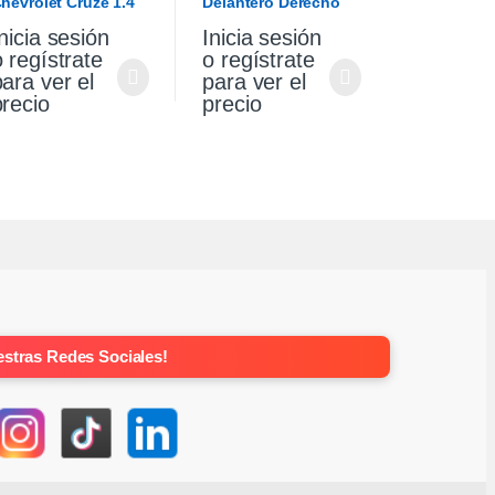
hevrolet Cruze 1.4
Delantero Derecho
urbo Premier At
Vw Gol Trend 10/13
nicia sesión
Inicia sesión
021
o regístrate
o regístrate
para ver el
para ver el
precio
precio
stras Redes Sociales!