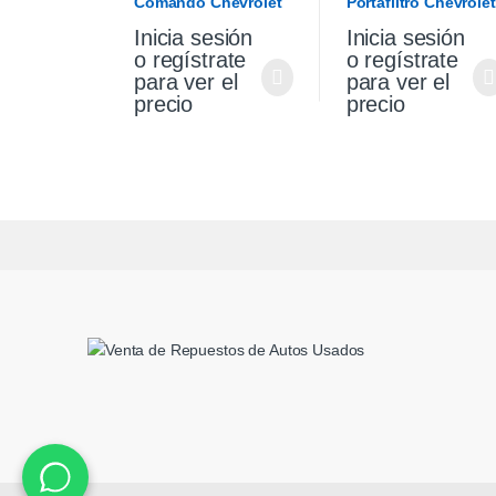
Comando Chevrolet
Portafiltro Chevrolet
Cruze 1.4 19/21
Cruze 1.4 Premier
Inicia sesión
Inicia sesión
19/21
o regístrate
o regístrate
para ver el
para ver el
precio
precio