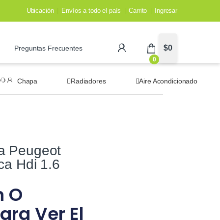
Ubicación
Envíos a todo el país
Carrito
Ingresar
$
0
Preguntas Frecuentes
0
Chapa
Radiadores
Aire Acondicionado
a Peugeot
ca Hdi 1.6
n O
ara Ver El