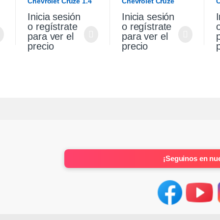
Chevrolet Cruze 1.4
Chevrolet Cruze
C
2021
Premier 1.4 2021
T
Inicia sesión
Inicia sesión
I
2
o regístrate
o regístrate
para ver el
para ver el
precio
precio
¡Seguinos en nue