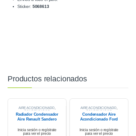
Sticker:
5068613
Productos relacionados
AIRE ACONDICIONADO
,
AIRE ACONDICIONADO
,
CONDENSADOR
CONDENSADOR
Radiador Condensador
Condensador Aire
Aire Renault Sandero
Acondicionado Ford
1.6 2011
Ranger 2.2 2023
Inicia sesión o regístrate
Inicia sesión o regístrate
para ver el precio
para ver el precio