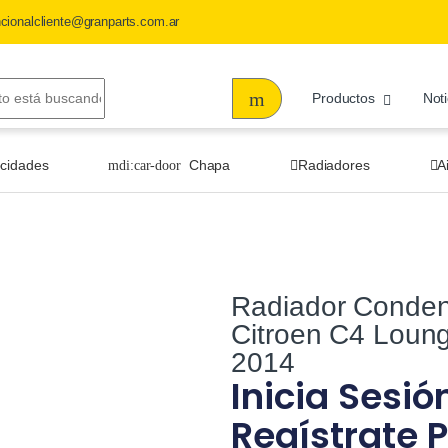
ncionalcliente@granparts.com.ar
Productos
Noti
ocidades
Chapa
Radiadores
A
Radiador Conden
Citroen C4 Loung
2014
Inicia Sesió
Regístrate P