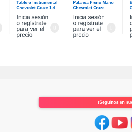
Tablero Instrumental
Palanca Freno Mano
E
Chevrolet Cruze 1.4
Chevrolet Cruze
C
2021
Premier 1.4 2021
T
Inicia sesión
Inicia sesión
I
2
o regístrate
o regístrate
para ver el
para ver el
precio
precio
¡Seguinos en nue