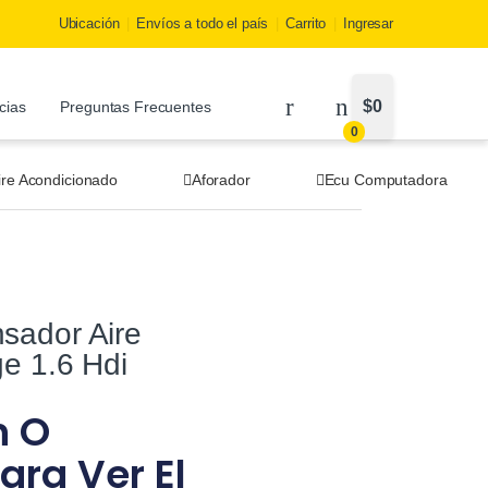
Ubicación
Envíos a todo el país
Carrito
Ingresar
$
0
cias
Preguntas Frecuentes
0
ire Acondicionado
Aforador
Ecu Computadora
sador Aire
e 1.6 Hdi
n O
ara Ver El