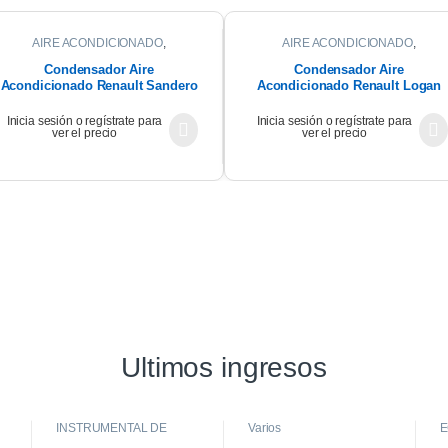
AIRE ACONDICIONADO
,
AIRE ACONDICIONADO
,
CONDENSADOR
CONDENSADOR
Condensador Aire
Condensador Aire
Acondicionado Renault Sandero
Acondicionado Renault Logan
1.6 2011 K4m
2016
Inicia sesión o regístrate para
Inicia sesión o regístrate para
ver el precio
ver el precio
Ultimos ingresos
INSTRUMENTAL DE
Varios
E
TABLERO
,
INTERIOR