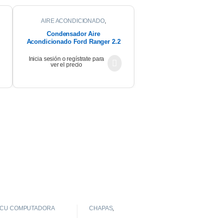
AIRE ACONDICIONADO
,
CONDENSADOR
Condensador Aire
Acondicionado Ford Ranger 2.2
2023
Inicia sesión o regístrate para
ver el precio
CU COMPUTADORA
CHAPAS
,
GUARDABARROS