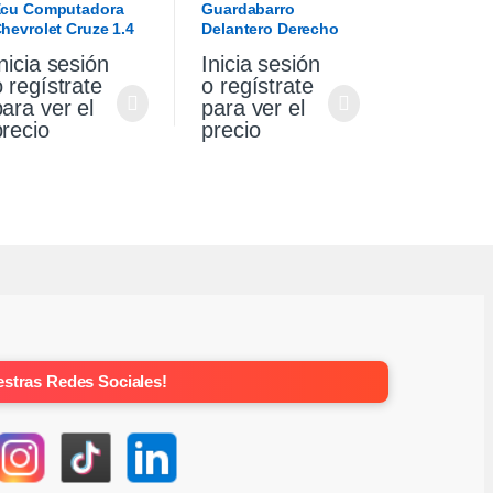
cu Computadora
Guardabarro
hevrolet Cruze 1.4
Delantero Derecho
urbo Premier At
Vw Gol Trend 10/13
nicia sesión
Inicia sesión
021
o regístrate
o regístrate
para ver el
para ver el
precio
precio
stras Redes Sociales!