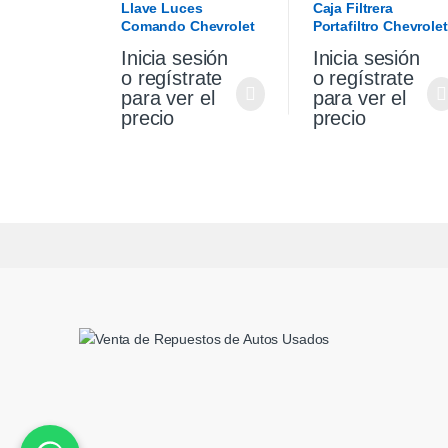
Llave Luces
Caja Filtrera
Comando Chevrolet
Portafiltro Chevrolet
Cruze 1.4 19/21
Cruze 1.4 Premier
Inicia sesión
Inicia sesión
19/21
o regístrate
o regístrate
para ver el
para ver el
precio
precio