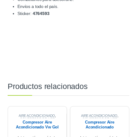
Envíos a todo el país.
Sticker:
4764593
Productos relacionados
AIRE ACONDICIONADO
,
AIRE ACONDICIONADO
,
COMPRESOR DE AIRE
COMPRESOR DE AIRE
Compresor Aire
Compresor Aire
Acondicionado Vw Gol
Acondicionado
Trend Msi 2017
Renault Symbol 1.6
K4m 2013