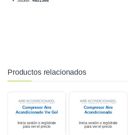
Sticker:
4651566
Productos relacionados
AIRE ACONDICIONADO
,
AIRE ACONDICIONADO
,
COMPRESOR DE AIRE
COMPRESOR DE AIRE
Compresor Aire
Compresor Aire
Acondicionado Vw Gol
Acondicionado
Trend Msi 2017
Renault Symbol 1.6
K4m 2013
Inicia sesión o regístrate
Inicia sesión o regístrate
para ver el precio
para ver el precio