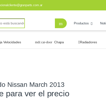
ncionalcliente@granparts.com.ar
Productos
Noti
ja Velocidades
Chapa
Radiadores
do Nissan March 2013
te para ver el precio