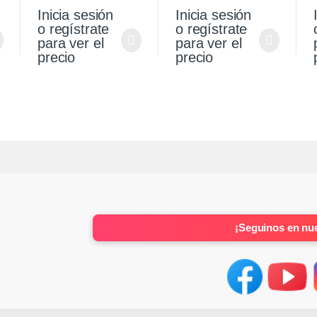
l
Stepway 1.6 K4m
Stepway 1.6 K4m
Inicia sesión
Inicia sesión
Original
o regístrate
o regístrate
para ver el
para ver el
precio
precio
¡Seguinos en nue