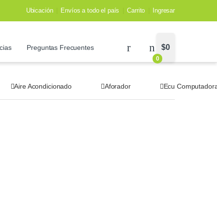
Ubicación
Envíos a todo el país
Carrito
Ingresar
$
0
cias
Preguntas Frecuentes
0
Aire Acondicionado
Aforador
Ecu Computador