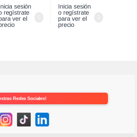
Saveiro 1.6
Stepway 1.6 Original
Inicia sesión
Inicia sesión
o regístrate
o regístrate
para ver el
para ver el
precio
precio
stras Redes Sociales!