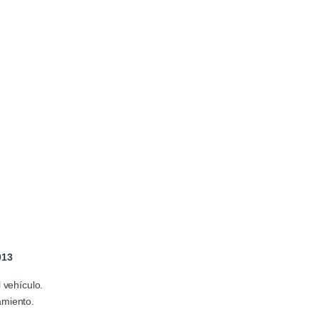
013
 vehículo.
amiento.