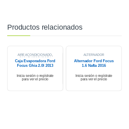
Productos relacionados
AIRE ACONDICIONADO
,
ALTERNADOR
CAJA EVAPORADORA
Caja Evaporadora Ford
Alternador Ford Focus
Focus Ghia 2.0l 2013
1.6 Nafta 2016
Inicia sesión o regístrate
Inicia sesión o regístrate
para ver el precio
para ver el precio