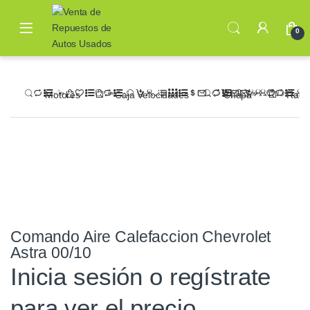
0
Motores
Caja Velocidades
Chapa
Radi
Comando Aire Calefaccion Chevrolet
Astra 00/10
Inicia sesión o regístrate
para ver el precio