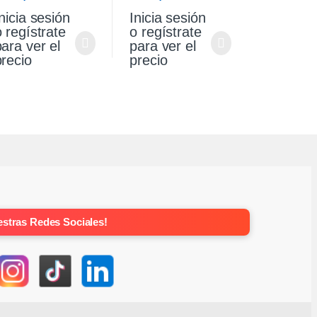
olkswagen Gol
Sandero Stepway 1.6
nicia sesión
Inicia sesión
aveiro 1.6
Original
o regístrate
o regístrate
para ver el
para ver el
precio
precio
stras Redes Sociales!