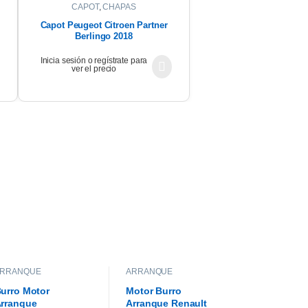
CAPOT
,
CHAPAS
Capot Peugeot Citroen Partner
Berlingo 2018
Inicia sesión o regístrate para
ver el precio
ARRANQUE
ARRANQUE
urro Motor
Motor Burro
rranque
Arranque Renault