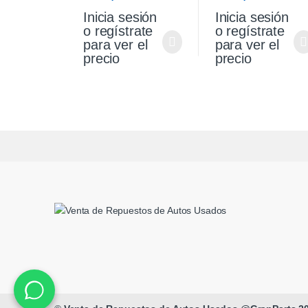
1.0 Original
Palio Siena 1.4 Fire
Inicia sesión
Inicia sesión
Original
o regístrate
o regístrate
para ver el
para ver el
precio
precio