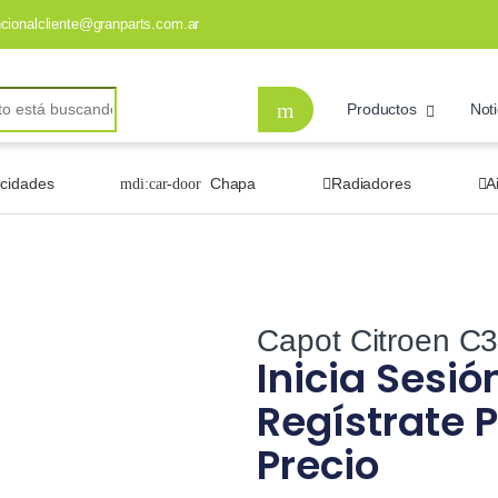
ncionalcliente@granparts.com.ar
Productos
Noti
ocidades
Chapa
Radiadores
A
Capot Citroen C
Inicia Sesió
Regístrate P
Precio