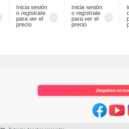
Sandero Stepway 1.6
Sandero Stepway 1.6
V
Inicia sesión
Inicia sesión
I
K4m Original
K4m
S
o regístrate
o regístrate
para ver el
para ver el
precio
precio
¡Seguinos en nue