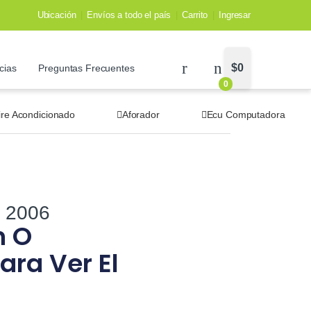
Ubicación
Envíos a todo el país
Carrito
Ingresar
$
0
cias
Preguntas Frecuentes
0
ire Acondicionado
Aforador
Ecu Computadora
3 2006
n O
ara Ver El