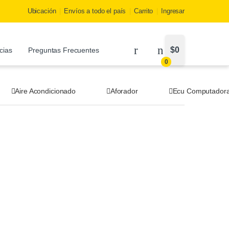
Ubicación
Envíos a todo el país
Carrito
Ingresar
$
0
cias
Preguntas Frecuentes
0
Aire Acondicionado
Aforador
Ecu Computador