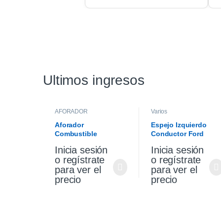
Ultimos ingresos
AFORADOR
Varios
Aforador
Espejo Izquierdo
Combustible
Conductor Ford
Chevrolet Cruze 1.4
Focus 14/16 Electric
Inicia sesión
Inicia sesión
2021
o regístrate
o regístrate
para ver el
para ver el
precio
precio