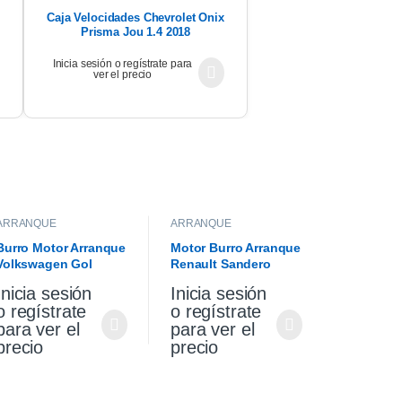
Caja Velocidades Chevrolet Onix
Prisma Jou 1.4 2018
Inicia sesión o regístrate para
ver el precio
ARRANQUE
ARRANQUE
Burro Motor Arranque
Motor Burro Arranque
Volkswagen Gol
Renault Sandero
Saveiro 1.6
Stepway 1.6 Original
Inicia sesión
Inicia sesión
o regístrate
o regístrate
para ver el
para ver el
precio
precio