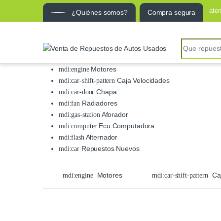
ate
¿Quiénes somos?
Compra segura
Search for:
Motores
Caja Velocidades
Chapa
Radiadores
Aforador
Ecu Computadora
Alternador
Repuestos Nuevos
Motores
Ca