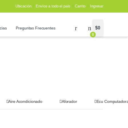
Ubicación
Envíos a todo el país
Carrito
Ingresar
$
0
cias
Preguntas Frecuentes
0
Aire Acondicionado
Aforador
Ecu Computador