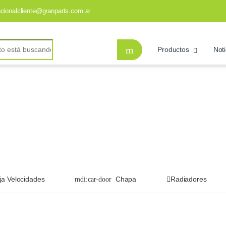
ncionalcliente@granparts.com.ar
Productos
Noti
ja Velocidades
Chapa
Radiadores