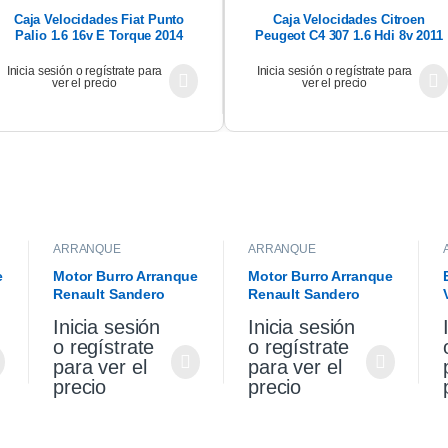
Caja Velocidades Fiat Punto
Caja Velocidades Citroen
Palio 1.6 16v E Torque 2014
Peugeot C4 307 1.6 Hdi 8v 2011
Inicia sesión o regístrate para
Inicia sesión o regístrate para
ver el precio
ver el precio
ARRANQUE
ARRANQUE
e
Motor Burro Arranque
Motor Burro Arranque
Renault Sandero
Renault Sandero
l
Stepway 1.6 K4m
Stepway 1.6 K4m
Inicia sesión
Inicia sesión
Original
o regístrate
o regístrate
para ver el
para ver el
precio
precio