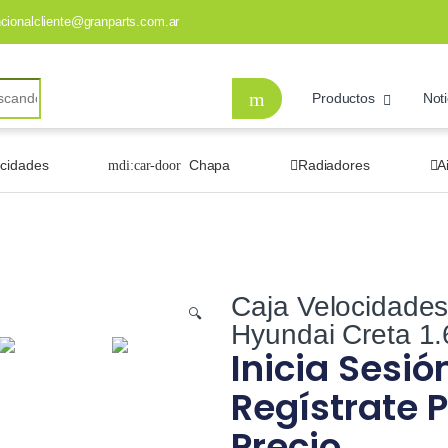
ncionalcliente@granparts.com.ar
Productos
Noti
ocidades
Chapa
Radiadores
A
Caja Velocidades
🔍
Hyundai Creta 1
Inicia Sesió
Regístrate P
Precio