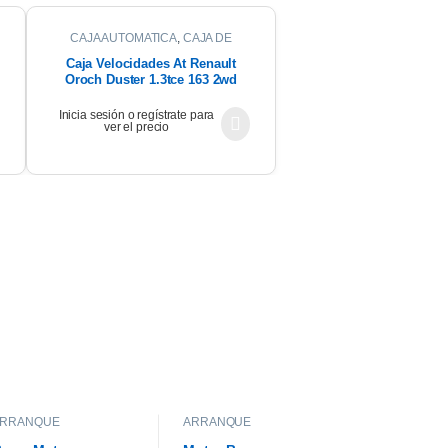
CAJA AUTOMATICA
,
CAJA DE
CAMBIOS
Caja Velocidades At Renault
Oroch Duster 1.3tce 163 2wd
2022
Inicia sesión o regístrate para
ver el precio
ARRANQUE
ARRANQUE