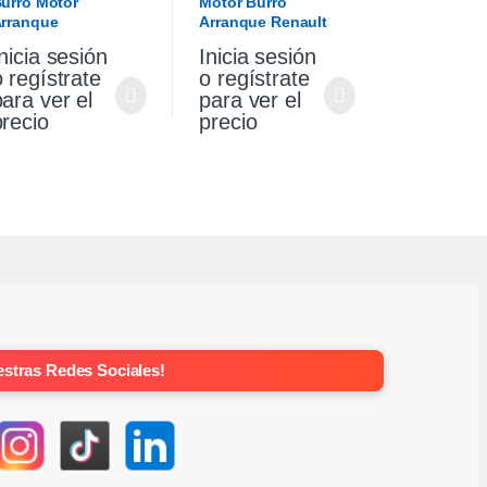
urro Motor
Motor Burro
rranque
Arranque Renault
olkswagen Gol
Sandero Stepway 1.6
nicia sesión
Inicia sesión
aveiro 1.6
Original
o regístrate
o regístrate
para ver el
para ver el
precio
precio
stras Redes Sociales!