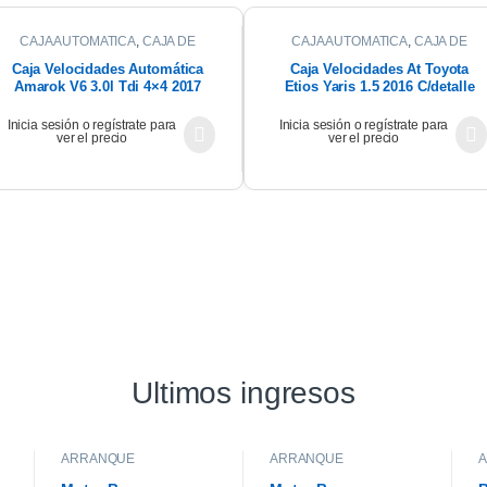
CAJA AUTOMATICA
,
CAJA DE
CAJA AUTOMATICA
,
CAJA DE
CAMBIOS
CAMBIOS
Caja Velocidades Automática
Caja Velocidades At Toyota
Amarok V6 3.0l Tdi 4×4 2017
Etios Yaris 1.5 2016 C/detalle
Inicia sesión o regístrate para
Inicia sesión o regístrate para
ver el precio
ver el precio
Ultimos ingresos
ARRANQUE
ARRANQUE