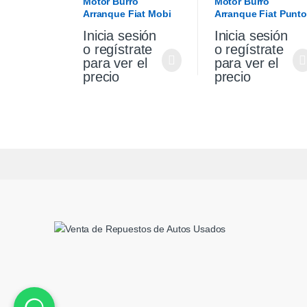
Motor Burro
Motor Burro
Arranque Fiat Mobi
Arranque Fiat Punto
1.0 Original
Palio Siena 1.4 Fire
Inicia sesión
Inicia sesión
Original
o regístrate
o regístrate
para ver el
para ver el
precio
precio