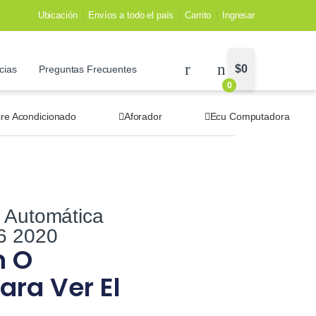
Ubicación
Envíos a todo el país
Carrito
Ingresar
$
0
cias
Preguntas Frecuentes
0
ire Acondicionado
Aforador
Ecu Computadora
 Automática
.6 2020
n O
ara Ver El