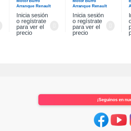
Motor Burro
Motor Burro
B
Arranque Renault
Arranque Renault
A
Sandero Stepway 1.6
Sandero Stepway 1.6
V
Inicia sesión
Inicia sesión
I
K4m Original
K4m
S
o regístrate
o regístrate
para ver el
para ver el
precio
precio
¡Seguinos en nue