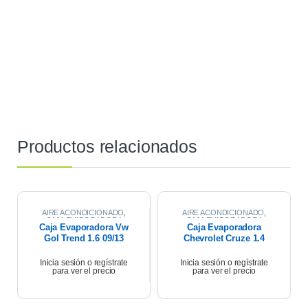
Productos relacionados
AIRE ACONDICIONADO
,
AIRE ACONDICIONADO
,
CAJA EVAPORADORA
CAJA EVAPORADORA
Caja Evaporadora Vw
Caja Evaporadora
Gol Trend 1.6 09/13
Chevrolet Cruze 1.4
2021
Inicia sesión o regístrate
Inicia sesión o regístrate
para ver el precio
para ver el precio