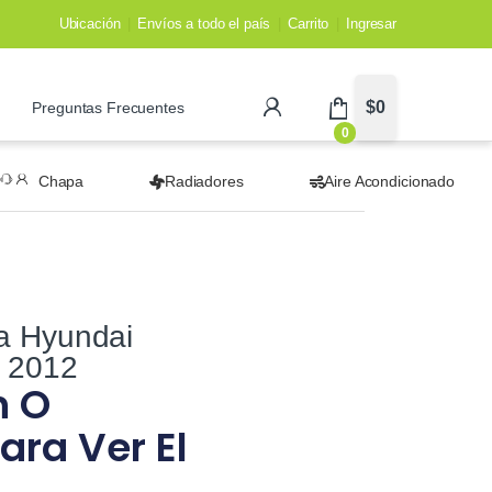
Ubicación
Envíos a todo el país
Carrito
Ingresar
$
0
Preguntas Frecuentes
0
Chapa
Radiadores
Aire Acondicionado
a Hyundai
4 2012
n O
ara Ver El