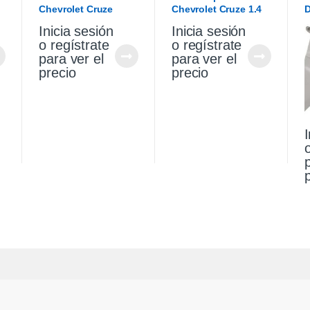
Chevrolet Cruze
Chevrolet Cruze 1.4
D
Premier 1.4 2021
Turbo Premier At
V
Inicia sesión
Inicia sesión
2021
o regístrate
o regístrate
para ver el
para ver el
precio
precio
I