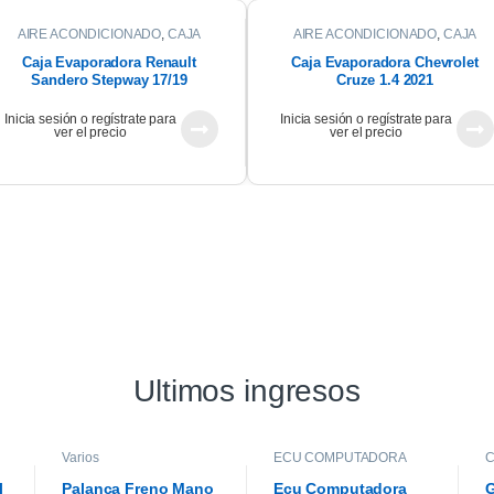
AIRE ACONDICIONADO
,
CAJA
AIRE ACONDICIONADO
,
CAJA
EVAPORADORA
EVAPORADORA
Caja Evaporadora Renault
Caja Evaporadora Chevrolet
Sandero Stepway 17/19
Cruze 1.4 2021
Inicia sesión o regístrate para
Inicia sesión o regístrate para
ver el precio
ver el precio
Ultimos ingresos
Varios
ECU COMPUTADORA
C
l
Palanca Freno Mano
Ecu Computadora
G