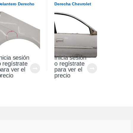
elantero Derecho
Derecha Chevrolet
w Gol Trend 10/13
Corsa Wagon 2007
nicia sesión
Inicia sesión
o regístrate
o regístrate
para ver el
para ver el
precio
precio