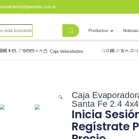
ncionalcliente@granparts.com.ar
Productos
Noticias
Caja Velocidades
Caja Evaporador
🔍
Santa Fe 2.4 4x
Inicia Sesió
Regístrate P
Precio