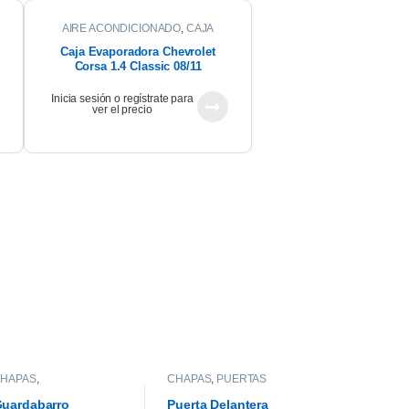
AIRE ACONDICIONADO
,
CAJA
EVAPORADORA
Caja Evaporadora Chevrolet
Corsa 1.4 Classic 08/11
Inicia sesión o regístrate para
ver el precio
HAPAS
,
CHAPAS
,
PUERTAS
GUARDABARROS
uardabarro
Puerta Delantera