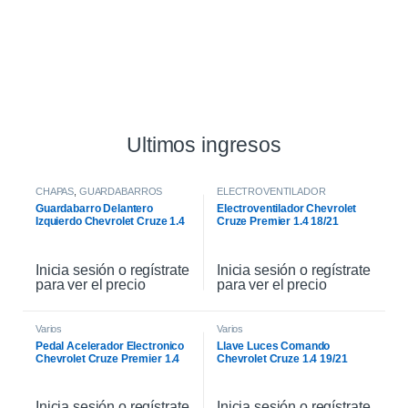
Ultimos ingresos
CHAPAS
,
GUARDABARROS
ELECTROVENTILADOR
Guardabarro Delantero
Electroventilador Chevrolet
Izquierdo Chevrolet Cruze 1.4
Cruze Premier 1.4 18/21
2021
Inicia sesión o regístrate
Inicia sesión o regístrate
para ver el precio
para ver el precio
Varios
Varios
Pedal Acelerador Electronico
Llave Luces Comando
Chevrolet Cruze Premier 1.4
Chevrolet Cruze 1.4 19/21
21
Inicia sesión o regístrate
Inicia sesión o regístrate