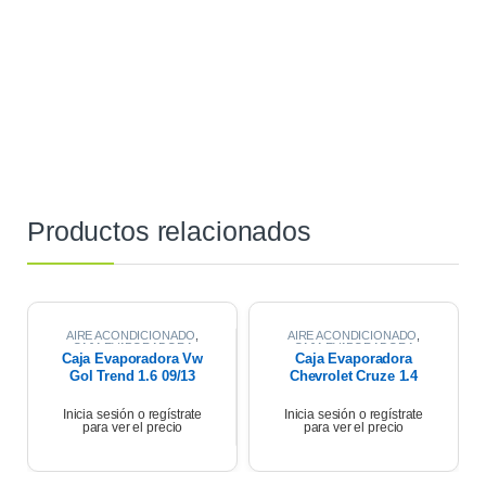
Productos relacionados
AIRE ACONDICIONADO
,
AIRE ACONDICIONADO
,
CAJA EVAPORADORA
CAJA EVAPORADORA
Caja Evaporadora Vw
Caja Evaporadora
Gol Trend 1.6 09/13
Chevrolet Cruze 1.4
2021
Inicia sesión o regístrate
Inicia sesión o regístrate
para ver el precio
para ver el precio