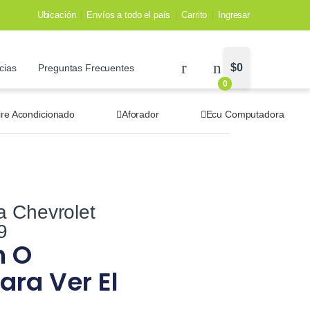
Ubicación
Envíos a todo el país
Carrito
Ingresar
$
0
cias
Preguntas Frecuentes
0
ire Acondicionado
Aforador
Ecu Computadora
a Chevrolet
9
n O
ara Ver El