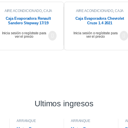
AIRE ACONDICIONADO
,
CAJA
AIRE ACONDICIONADO
,
CAJA
EVAPORADORA
EVAPORADORA
Caja Evaporadora Renault
Caja Evaporadora Chevrolet
Sandero Stepway 17/19
Cruze 1.4 2021
Inicia sesión o regístrate para
Inicia sesión o regístrate para
ver el precio
ver el precio
Ultimos ingresos
ARRANQUE
ARRANQUE
A