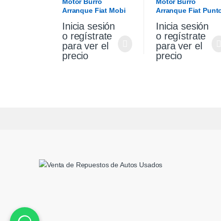
Motor Burro
Motor Burro
Arranque Fiat Mobi
Arranque Fiat Punt
1.0 Original
Palio Siena 1.4 Fire
Inicia sesión
Inicia sesión
Original
o regístrate
o regístrate
para ver el
para ver el
precio
precio