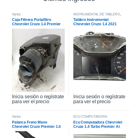
Varios
INSTRUMENTAL DE TABLERO
,
INTERIOR
Caja Filtrera Portafiltro
Tablero Instrumental
Chevrolet Cruze 1.4 Premier
Chevrolet Cruze 1.4 2021
19/21
Inicia sesión o regístrate
Inicia sesión o regístrate
para ver el precio
para ver el precio
Varios
ECU COMPUTADORA
Palanca Freno Mano
Ecu Computadora Chevrolet
Chevrolet Cruze Premier 1.4
Cruze 1.4 Turbo Premier At
2021
2021