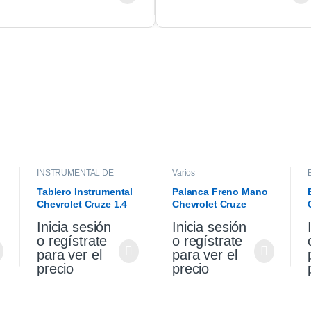
INSTRUMENTAL DE
Varios
TABLERO
,
INTERIOR
Tablero Instrumental
Palanca Freno Mano
Chevrolet Cruze 1.4
Chevrolet Cruze
2021
Premier 1.4 2021
Inicia sesión
Inicia sesión
o regístrate
o regístrate
para ver el
para ver el
precio
precio