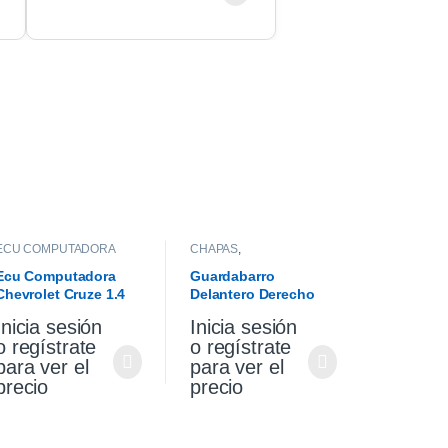
ECU COMPUTADORA
CHAPAS
,
GUARDABARROS
Ecu Computadora
Guardabarro
Chevrolet Cruze 1.4
Delantero Derecho
Turbo Premier At 2021
Vw Gol Trend 10/13
Inicia sesión
Inicia sesión
o regístrate
o regístrate
para ver el
para ver el
precio
precio