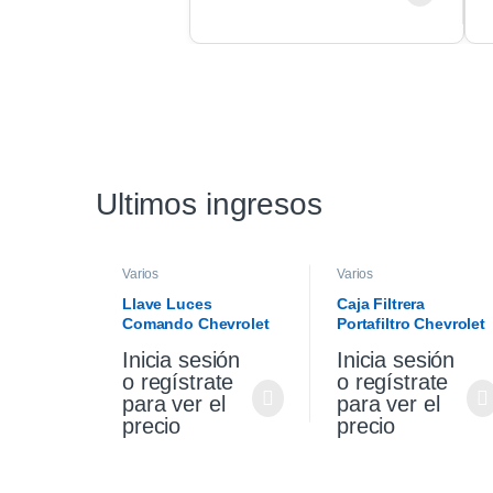
Ultimos ingresos
Varios
Varios
Llave Luces
Caja Filtrera
Comando Chevrolet
Portafiltro Chevrolet
Cruze 1.4 19/21
Cruze 1.4 Premier
Inicia sesión
Inicia sesión
19/21
o regístrate
o regístrate
para ver el
para ver el
precio
precio