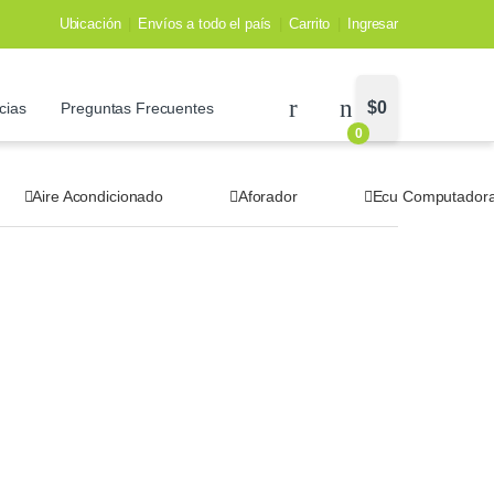
Ubicación
Envíos a todo el país
Carrito
Ingresar
$
0
cias
Preguntas Frecuentes
0
Aire Acondicionado
Aforador
Ecu Computador