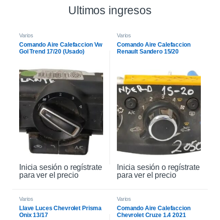
Ultimos ingresos
Varios
Varios
Comando Aire Calefaccion Vw
Comando Aire Calefaccion
Gol Trend 17/20 (Usado)
Renault Sandero 15/20
Inicia sesión o regístrate
Inicia sesión o regístrate
para ver el precio
para ver el precio
Varios
Varios
Llave Luces Chevrolet Prisma
Comando Aire Calefaccion
Onix 13/17
Chevrolet Cruze 1.4 2021