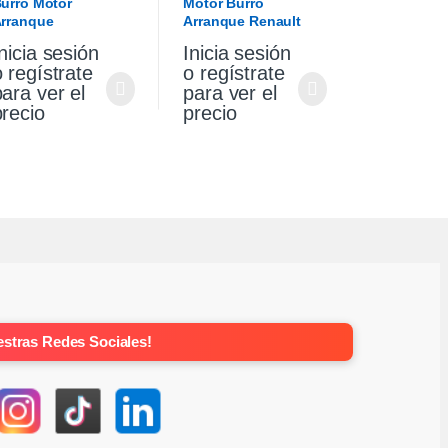
urro Motor
Motor Burro
rranque
Arranque Renault
olkswagen Gol
Sandero Stepway 1.6
nicia sesión
Inicia sesión
aveiro 1.6
Original
o regístrate
o regístrate
para ver el
para ver el
precio
precio
stras Redes Sociales!