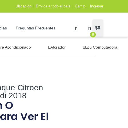
Ubicación
Envíos a todo el país
Carrito
Ingresar
$
0
cias
Preguntas Frecuentes
0
ire Acondicionado
Aforador
Ecu Computadora
nque Citroen
di 2018
n O
ara Ver El