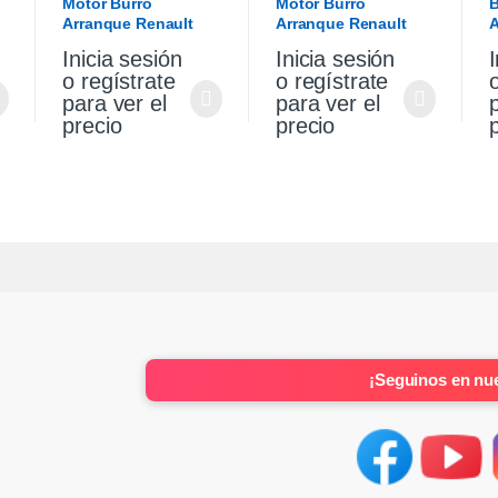
Motor Burro
Motor Burro
B
Arranque Renault
Arranque Renault
A
Sandero Stepway 1.6
Sandero Stepway 1.6
V
Inicia sesión
Inicia sesión
I
K4m Original
K4m
S
o regístrate
o regístrate
para ver el
para ver el
precio
precio
¡Seguinos en nue