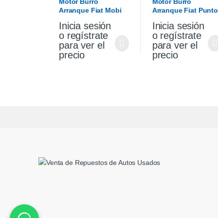
Motor Burro
Motor Burro
Arranque Fiat Mobi
Arranque Fiat Punto
1.0 Original
Palio Siena 1.4 Fire
Inicia sesión
Inicia sesión
Original
o regístrate
o regístrate
para ver el
para ver el
precio
precio