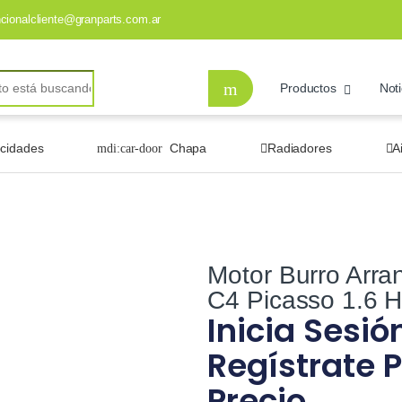
ncionalcliente@granparts.com.ar
Productos
Noti
ocidades
Chapa
Radiadores
A
Motor Burro Arra
C4 Picasso 1.6 H
Inicia Sesió
Regístrate P
Precio