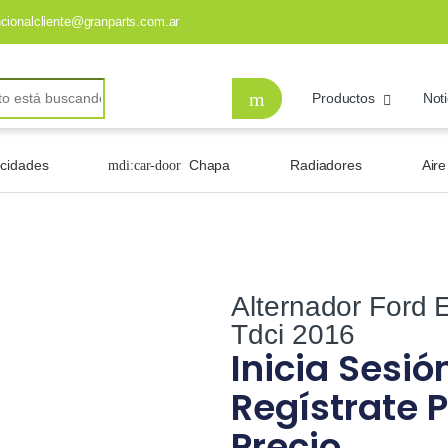
ncionalcliente@granparts.com.ar
Productos
Noti
ocidades
Chapa
Radiadores
Air
Alternador Ford 
Tdci 2016
Inicia Sesió
Regístrate P
Precio