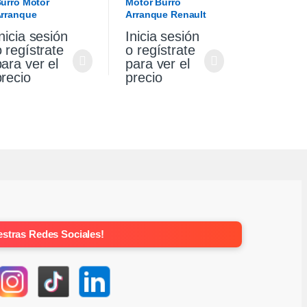
urro Motor
Motor Burro
rranque
Arranque Renault
olkswagen Gol
Sandero Stepway 1.6
nicia sesión
Inicia sesión
aveiro 1.6
Original
o regístrate
o regístrate
para ver el
para ver el
precio
precio
stras Redes Sociales!