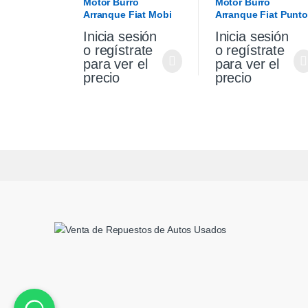
Motor Burro
Motor Burro
Arranque Fiat Mobi
Arranque Fiat Punto
1.0 Original
Palio Siena 1.4 Fire
Inicia sesión
Inicia sesión
Original
o regístrate
o regístrate
para ver el
para ver el
precio
precio