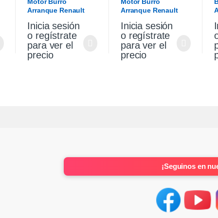
Motor Burro
Motor Burro
B
Arranque Renault
Arranque Renault
A
Sandero Stepway 1.6
Sandero Stepway 1.6
V
Inicia sesión
Inicia sesión
I
K4m Original
K4m
S
o regístrate
o regístrate
para ver el
para ver el
precio
precio
¡Seguinos en nue