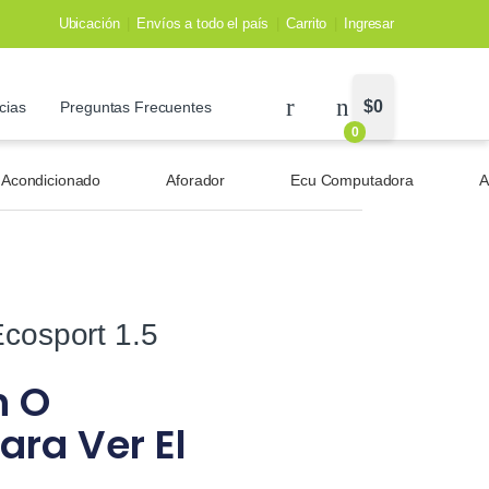
Ubicación
Envíos a todo el país
Carrito
Ingresar
$
0
cias
Preguntas Frecuentes
0
e Acondicionado
Aforador
Ecu Computadora
A
Ecosport 1.5
n O
ara Ver El