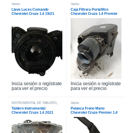
Varios
Varios
Llave Luces Comando
Caja Filtrera Portafiltro
Chevrolet Cruze 1.4 19/21
Chevrolet Cruze 1.4 Premier
19/21
Inicia sesión o regístrate
Inicia sesión o regístrate
para ver el precio
para ver el precio
INSTRUMENTAL DE TABLERO
,
Varios
INTERIOR
Tablero Instrumental
Palanca Freno Mano
Chevrolet Cruze 1.4 2021
Chevrolet Cruze Premier 1.4
2021