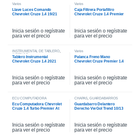
Varios
Varios
Llave Luces Comando
Caja Filtrera Portafiltro
Chevrolet Cruze 1.4 19/21
Chevrolet Cruze 1.4 Premier
19/21
Inicia sesión o regístrate
Inicia sesión o regístrate
para ver el precio
para ver el precio
INSTRUMENTAL DE TABLERO
,
Varios
INTERIOR
Tablero Instrumental
Palanca Freno Mano
Chevrolet Cruze 1.4 2021
Chevrolet Cruze Premier 1.4
2021
Inicia sesión o regístrate
Inicia sesión o regístrate
para ver el precio
para ver el precio
ECU COMPUTADORA
CHAPAS
,
GUARDABARROS
Ecu Computadora Chevrolet
Guardabarro Delantero
Cruze 1.4 Turbo Premier At
Derecho Vw Gol Trend 10/13
2021
Inicia sesión o regístrate
Inicia sesión o regístrate
para ver el precio
para ver el precio