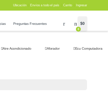
Ubicación
Envíos a todo el país
Carrito
Ingresar
$
0
cias
Preguntas Frecuentes
0
Aire Acondicionado
Aforador
Ecu Computadora