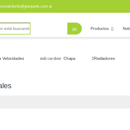
ncionalcliente@granparts.com.ar
Productos
Noti
a Velocidades
Chapa
Radiadores
ales