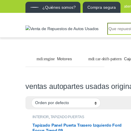
ate
¿Quiénes somos?
Compra segura
Search for:
Motores
Caj
ventas autopartes usadas origin
INTERIOR
,
TAPIZADO PUERTAS
Tapizado Panel Puerta Trasero Izquierdo Ford
Focus Trend 09