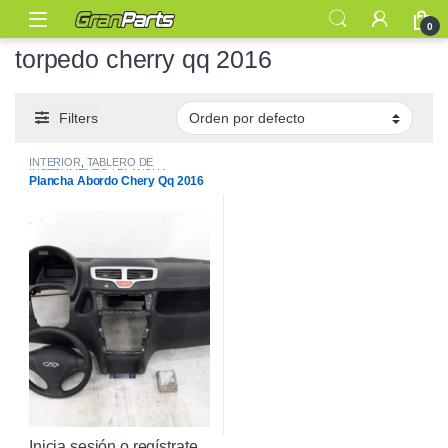
0
torpedo cherry qq 2016
Filters
INTERIOR
,
TABLERO DE
INSTRUMENTO / PLANCHA
Plancha Abordo Chery Qq 2016
ABORDO
Inicia sesión o regístrate