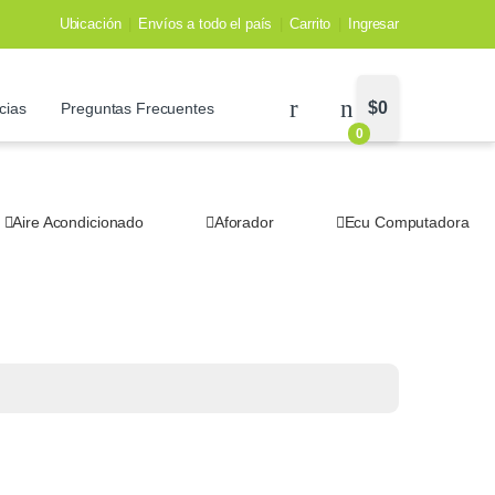
Ubicación
Envíos a todo el país
Carrito
Ingresar
$
0
cias
Preguntas Frecuentes
0
Aire Acondicionado
Aforador
Ecu Computadora