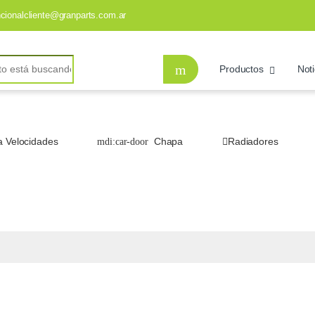
ncionalcliente@granparts.com.ar
Productos
Noti
a Velocidades
Chapa
Radiadores
’