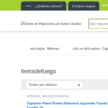
ate
¿Quiénes somos?
Compra segura
Search for:
Motores
Caj
tierradefuego
INTERIOR
,
TAPIZADO PUERTAS
Tapizado Panel Puerta Delantero Izquierdo Toyota
Corolla 16