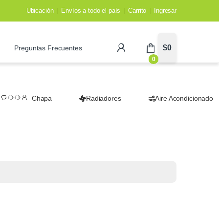
Ubicación
Envíos a todo el país
Carrito
Ingresar
$
0
Preguntas Frecuentes
0
Chapa
Radiadores
Aire Acondicionado