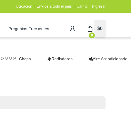
Ubicación
Envíos a todo el país
Carrito
Ingresar
$
0
Preguntas Frecuentes
0
Chapa
Radiadores
Aire Acondicionado