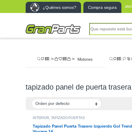
ate
¿Quiénes somos?
Compra segura
Search for:
Motores
tapizado panel de puerta trasera
INTERIOR
,
TAPIZADO PUERTAS
Tapizado Panel Puerta Trasero Izquierdo Gol Tren
Voyage 14