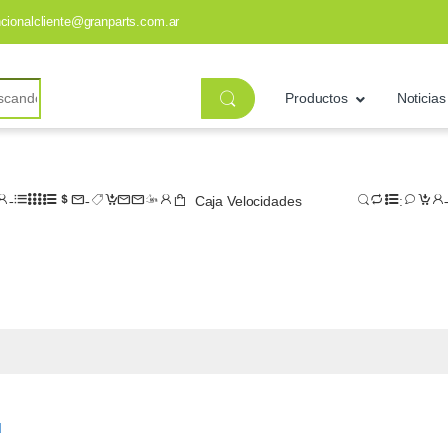
ncionalcliente@granparts.com.ar
Productos
Noticias
Caja Velocidades
d