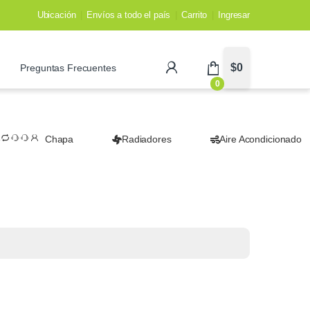
Ubicación
Envíos a todo el país
Carrito
Ingresar
$
0
Preguntas Frecuentes
0
Chapa
Radiadores
Aire Acondicionado