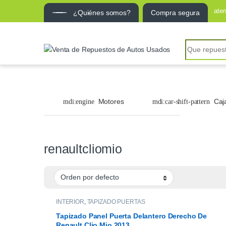
ate
¿Quiénes somos?
Compra segura
Search for:
Motores
Caj
renaultcliomio
INTERIOR
,
TAPIZADO PUERTAS
Tapizado Panel Puerta Delantero Derecho De
Renault Clio Mio 2013