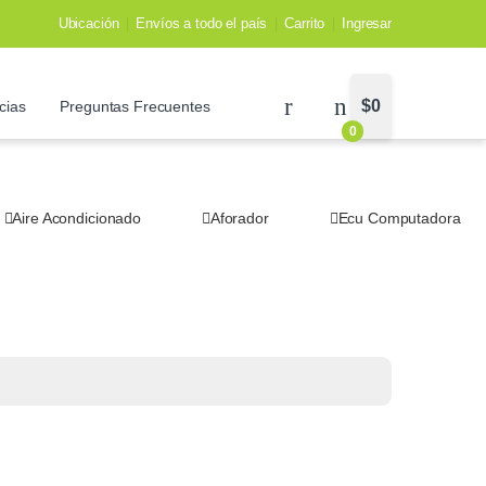
Ubicación
Envíos a todo el país
Carrito
Ingresar
$
0
cias
Preguntas Frecuentes
0
Aire Acondicionado
Aforador
Ecu Computadora