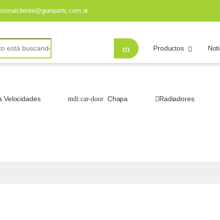
ncionalcliente@granparts.com.ar
Productos
Noti
a Velocidades
Chapa
Radiadores