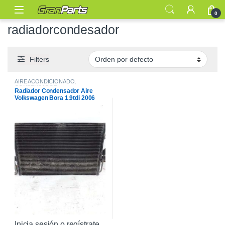
0
radiadorcondesador
Filters
AIRE ACONDICIONADO
,
CONDENSADOR
Radiador Condensador Aire
Volkswagen Bora 1.9tdi 2006
Inicia sesión o regístrate