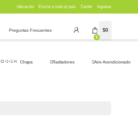
Ubicación
Envíos a todo el país
Carrito
Ingresar
$
0
Preguntas Frecuentes
0
Chapa
Radiadores
Aire Acondicionado