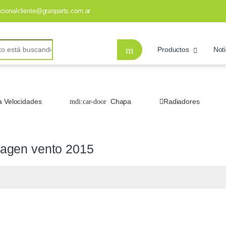
ncionalcliente@granparts.com.ar
Productos
Noti
a Velocidades
Chapa
Radiadores
wagen vento 2015