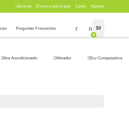
Ubicación
Envíos a todo el país
Carrito
Ingresar
$
0
cias
Preguntas Frecuentes
0
Aire Acondicionado
Aforador
Ecu Computadora