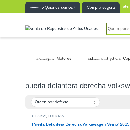
ate
¿Quiénes somos?
Compra segura
Search for:
Motores
Caj
puerta delantera derecha volks
CHAPAS
,
PUERTAS
Puerta Delantera Derecha Volkswagen Vento’ 2015