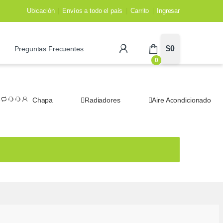
Ubicación
Envíos a todo el país
Carrito
Ingresar
$
0
Preguntas Frecuentes
0
Chapa
Radiadores
Aire Acondicionado