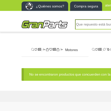
ate
¿Quiénes somos?
Compra segura
Search for:
Motores
No se encontraron productos que concuerden con la 