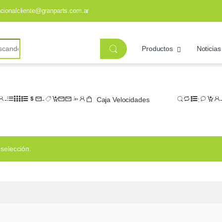
ncionalcliente@granparts.com.ar
Productos
Noticias
Caja Velocidades
selección.