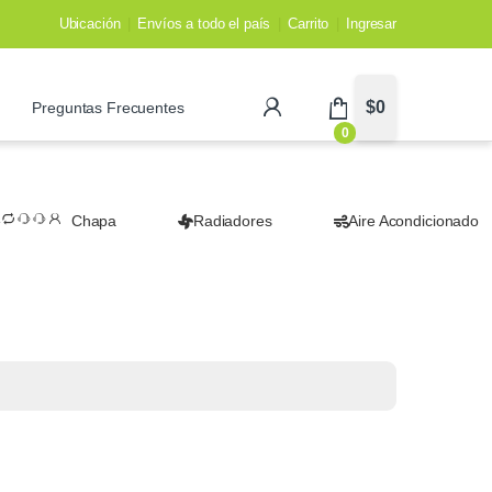
Ubicación
Envíos a todo el país
Carrito
Ingresar
$
0
Preguntas Frecuentes
0
Chapa
Radiadores
Aire Acondicionado