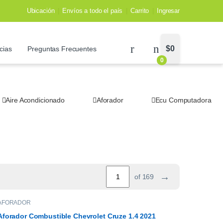
Ubicación
Envíos a todo el país
Carrito
Ingresar
$
0
cias
Preguntas Frecuentes
0
Aire Acondicionado
Aforador
Ecu Computadora
→
of 169
AFORADOR
Aforador Combustible Chevrolet Cruze 1.4 2021